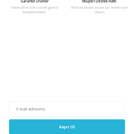
Garantili Ürünler
Müşteri Destek Hattı
Sitemizde ki tüm ürünler garanti
Aklınıza takılan sorular için hemen bize
kampsamındadır.
ulaşın!
E-Bülten'e Kayıt Olun
Haber listemize kayıt olarak kampanyalardan, haberdar
olabilirsiniz.
Kayıt Ol