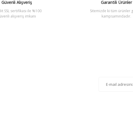
Güvenli Alışveriş
Garantili Ürünler
it SSL sertifikası ile %100
Sitemizde ki tüm ürünler g
üvenli alışveriş imkanı
kampsamındadır.
Gönder
lten'e Kayıt Olun
istemize kayıt olarak kampanyalardan, haberdar
siniz.