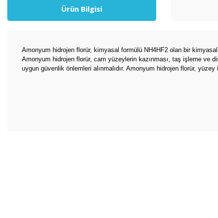
Ürün Bilgisi
Amonyum hidrojen florür, kimyasal formülü NH4HF2 olan bir kimyasal bile
Amonyum hidrojen florür, cam yüzeylerin kazınması, taş işleme ve diş 
uygun güvenlik önlemleri alınmalıdır. Amonyum hidrojen florür, yüzey i
Bu ürünün fiyat bilgisi, resim, ürün açıklamalarında ve diğer konul
Görüş ve önerileriniz için teşekkür ederiz.
Ürün resmi kalitesiz, bozuk veya görüntülenemiyor.
Ürün açıklamasında eksik bilgiler bulunuyor.
Ürün bilgilerinde hatalar bulunuyor.