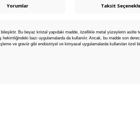
Yorumlar
Taksit Seçenekle
şiktir. Bu beyaz kristal yapıdaki madde, özellikle metal yüzeylerin asitle tem
hekimliğindeki bazı uygulamalarda da kullanılır. Ancak, bu madde son derece z
şleme ve gravür gibi endüstriyel ve kimyasal uygulamalarda kullanılan özel bir
arda yetersiz gördüğünüz noktaları öneri formunu kullanarak tarafımıza ilete
Bu ürüne ilk yorumu siz yapın!
Yorum Yaz