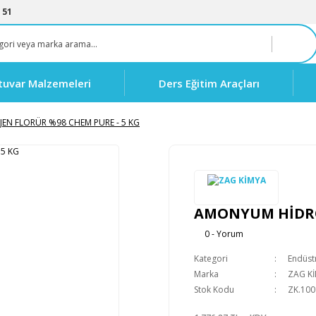
 51
tuvar Malzemeleri
Ders Eğitim Araçları
N FLORÜR %98 CHEM PURE - 5 KG
AMONYUM HİDROJ
0 - Yorum
Kategori
Endüstr
Marka
ZAG K
Stok Kodu
ZK.100