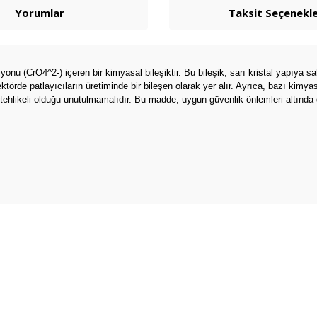
Yorumlar
Taksit Seçenekle
rO4^2-) içeren bir kimyasal bileşiktir. Bu bileşik, sarı kristal yapıya sahipt
törde patlayıcıların üretiminde bir bileşen olarak yer alır. Ayrıca, bazı kimya
hlikeli olduğu unutulmamalıdır. Bu madde, uygun güvenlik önlemleri altında dik
arda yetersiz gördüğünüz noktaları öneri formunu kullanarak tarafımıza ilete
Bu ürüne ilk yorumu siz yapın!
Yorum Yaz