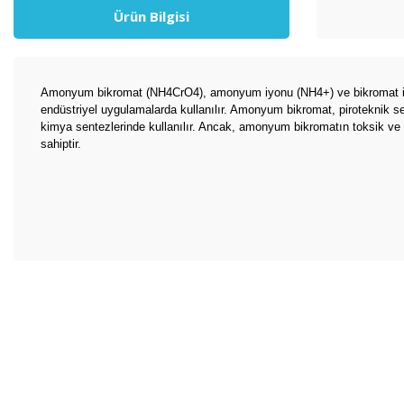
Ürün Bilgisi
Amonyum bikromat (NH4CrO4), amonyum iyonu (NH4+) ve bikromat iyonu (C
endüstriyel uygulamalarda kullanılır. Amonyum bikromat, piroteknik sek
kimya sentezlerinde kullanılır. Ancak, amonyum bikromatın toksik ve te
sahiptir.
Bu ürünün fiyat bilgisi, resim, ürün açıklamalarında ve diğer konul
Görüş ve önerileriniz için teşekkür ederiz.
Ürün resmi kalitesiz, bozuk veya görüntülenemiyor.
Ürün açıklamasında eksik bilgiler bulunuyor.