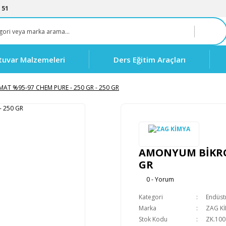
 51
tuvar Malzemeleri
Ders Eğitim Araçları
T %95-97 CHEM PURE - 250 GR - 250 GR
AMONYUM BİKROM
GR
0 - Yorum
Kategori
Endüstr
Marka
ZAG K
Stok Kodu
ZK.100