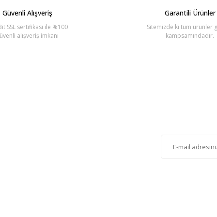
Güvenli Alışveriş
Garantili Ürünler
it SSL sertifikası ile %100
Sitemizde ki tüm ürünler g
üvenli alışveriş imkanı
kampsamındadır.
Gönder
lten'e Kayıt Olun
istemize kayıt olarak kampanyalardan, haberdar
siniz.