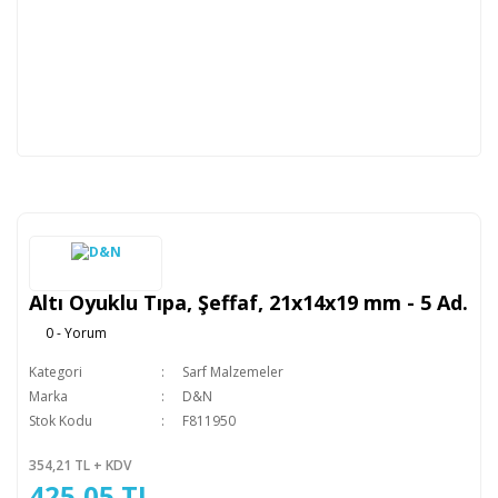
Altı Oyuklu Tıpa, Şeffaf, 21x14x19 mm - 5 Ad.
0 - Yorum
Kategori
Sarf Malzemeler
Marka
D&N
Stok Kodu
F811950
354,21 TL + KDV
425,05 TL