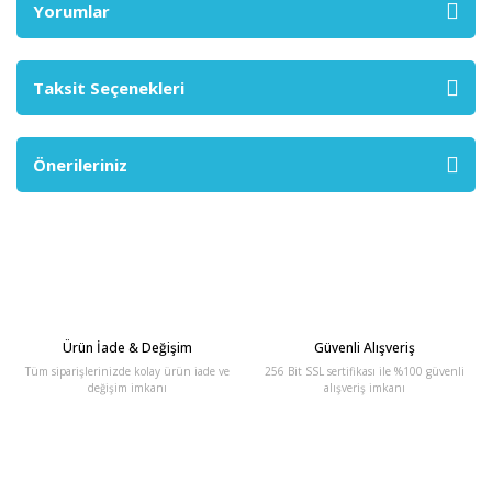
Yorumlar
Taksit Seçenekleri
Önerileriniz
Ürün İade & Değişim
Güvenli Alışveriş
Tüm siparişlerinizde kolay ürün iade ve
256 Bit SSL sertifikası ile %100 güvenli
değişim imkanı
alışveriş imkanı