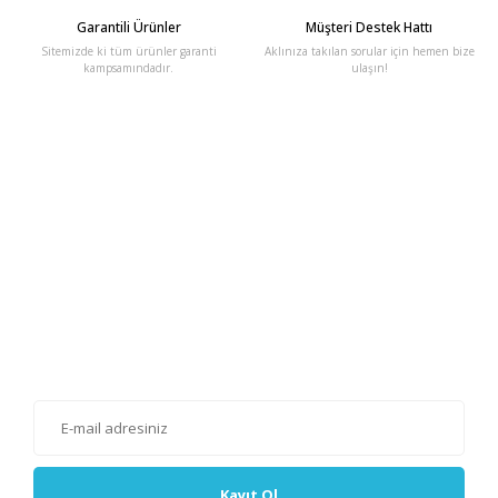
Garantili Ürünler
Müşteri Destek Hattı
Sitemizde ki tüm ürünler garanti
Aklınıza takılan sorular için hemen bize
kampsamındadır.
ulaşın!
E-Bülten'e Kayıt Olun
Haber listemize kayıt olarak kampanyalardan, haberdar
olabilirsiniz.
Kayıt Ol