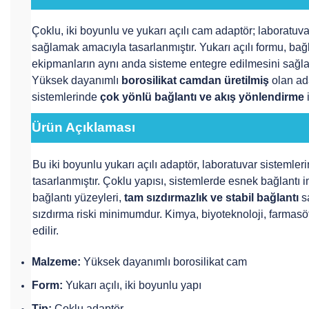
Çoklu, iki boyunlu ve yukarı açılı cam adaptör; laboratuv
sağlamak amacıyla tasarlanmıştır. Yukarı açılı formu, bağ
ekipmanların aynı anda sisteme entegre edilmesini sağla
Yüksek dayanımlı
borosilikat camdan üretilmiş
olan ada
sistemlerinde
çok yönlü bağlantı ve akış yönlendirme
i
Ürün Açıklaması
Bu iki boyunlu yukarı açılı adaptör, laboratuvar sistemle
tasarlanmıştır. Çoklu yapısı, sistemlerde esnek bağlantı
bağlantı yüzeyleri,
tam sızdırmazlık ve stabil bağlantı
sa
sızdırma riski minimumdur. Kimya, biyoteknoloji, farmas
edilir.
Malzeme:
Yüksek dayanımlı borosilikat cam
Form:
Yukarı açılı, iki boyunlu yapı
Tip:
Çoklu adaptör