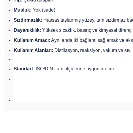
Musluk:
Yok (sade)
Sızdırmazlık:
Hassas taşlanmış yüzey, tam sızdırmaz bağ
Dayanıklılık:
Yüksek sıcaklık, basınç ve kimyasal direnç
Kullanım Amacı:
Aynı anda iki bağlantı sağlamak ve ak
Kullanım Alanları:
Distilasyon, reaksiyon, vakum ve sıvı t
Standart:
ISO/DIN cam ölçülerine uygun üretim
Bu ürünün fiyat bilgisi, resim, ürün açıklamalarında ve diğer konul
Görüş ve önerileriniz için teşekkür ederiz.