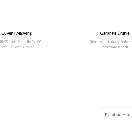
Yorum Yaz
Güvenli Alışveriş
Garantili Ürünler
it SSL sertifikası ile %100
Sitemizde ki tüm ürünler g
üvenli alışveriş imkanı
kampsamındadır.
Gönder
lten'e Kayıt Olun
istemize kayıt olarak kampanyalardan, haberdar
siniz.