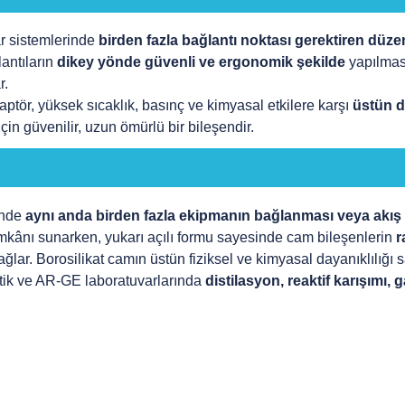
ar sistemlerinde
birden fazla bağlantı noktası gerektiren düzen
lantıların
dikey yönde güvenli ve ergonomik şekilde
yapılması
r.
ptör, yüksek sıcaklık, basınç ve kimyasal etkilere karşı
üstün d
çin güvenilir, uzun ömürlü bir bileşendir.
rinde
aynı anda birden fazla ekipmanın bağlanması veya akış h
 imkânı sunarken, yukarı açılı formu sayesinde cam bileşenlerin
r
ğlar. Borosilikat camın üstün fiziksel ve kimyasal dayanıklılığ
ötik ve AR-GE laboratuvarlarında
distilasyon, reaktif karışımı,