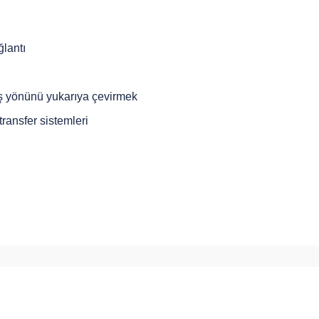
lantı
ış yönünü yukarıya çevirmek
ransfer sistemleri
arda yetersiz gördüğünüz noktaları öneri formunu kullanarak tarafımıza ilete
Bu ürüne ilk yorumu siz yapın!