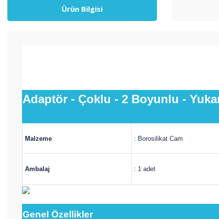
Ürün Bilgisi
Adaptör - Çoklu - 2 Boyunlu - Yukar
Malzeme
: Borosilikat Cam
Ambalaj
: 1 adet
Genel
Özellikler