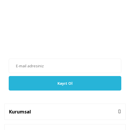
E-Bülten'e Kayıt Olun
Haber listemize kayıt olarak kampanyalardan, haberdar
olabilirsiniz.
Kayıt Ol
Kurumsal