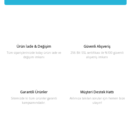
Ürün İade & Değişim
Güvenli Alışveriş
Tüm siparişlerinizde kolay ürün iade ve
256 Bit SSL sertifikası ile %100 güvenli
değişim imkanı
alışveriş imkanı
Garantili Ürünler
Müşteri Destek Hattı
Sitemizde ki tüm ürünler garanti
Aklınıza takılan sorular için hemen bize
kampsamındadır.
ulaşın!