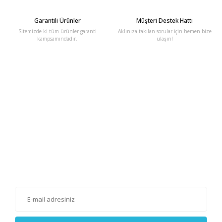
Garantili Ürünler
Müşteri Destek Hattı
Sitemizde ki tüm ürünler garanti
Aklınıza takılan sorular için hemen bize
kampsamındadır.
ulaşın!
E-Bülten'e Kayıt Olun
Haber listemize kayıt olarak kampanyalardan, haberdar
olabilirsiniz.