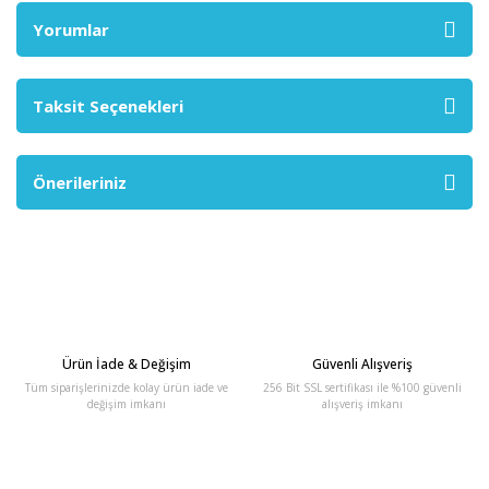
Yorumlar
Taksit Seçenekleri
Önerileriniz
Ürün İade & Değişim
Güvenli Alışveriş
Tüm siparişlerinizde kolay ürün iade ve
256 Bit SSL sertifikası ile %100 güvenli
değişim imkanı
alışveriş imkanı