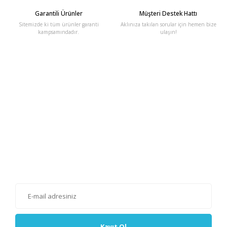
Garantili Ürünler
Müşteri Destek Hattı
Sitemizde ki tüm ürünler garanti
Aklınıza takılan sorular için hemen bize
kampsamındadır.
ulaşın!
E-Bülten'e Kayıt Olun
Haber listemize kayıt olarak kampanyalardan, haberdar
olabilirsiniz.
Kayıt Ol