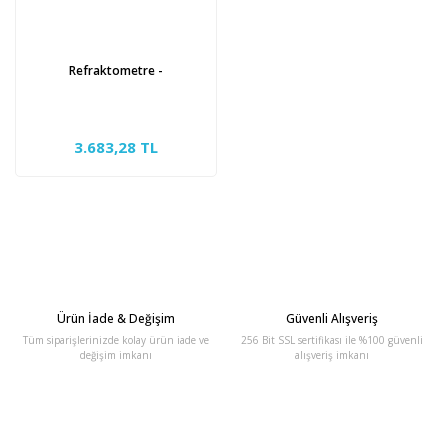
Refraktometre -
3.683,28 TL
Ürün İade & Değişim
Güvenli Alışveriş
Tüm siparişlerinizde kolay ürün iade ve
256 Bit SSL sertifikası ile %100 güvenli
değişim imkanı
alışveriş imkanı