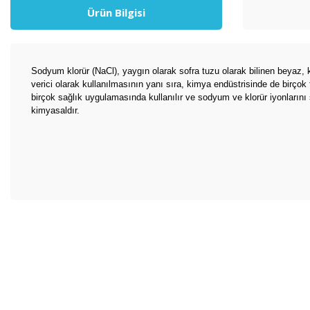
Ürün Bilgisi
Sodyum klorür (NaCl), yaygın olarak sofra tuzu olarak bilinen beyaz, k
verici olarak kullanılmasının yanı sıra, kimya endüstrisinde de birçok 
birçok sağlık uygulamasında kullanılır ve sodyum ve klorür iyonlarını 
kimyasaldır.
Bu ürünün fiyat bilgisi, resim, ürün açıklamalarında ve diğer konul
Görüş ve önerileriniz için teşekkür ederiz.
Ürün resmi kalitesiz, bozuk veya görüntülenemiyor.
Ürün açıklamasında eksik bilgiler bulunuyor.