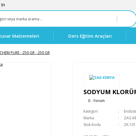
 51
tuvar Malzemeleri
Ders Eğitim Araçları
HEM PURE - 250 GR - 250 GR
SODYUM KLORÜR C
0 - Yorum
Kategori
Endüstr
Marka
ZAG K
Stok Kodu
ZK.101