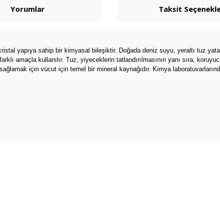
Yorumlar
Taksit Seçenekle
ristal yapıya sahip bir kimyasal bileşiktir. Doğada deniz suyu, yeraltı tuz ya
farklı amaçla kullanılır. Tuz, yiyeceklerin tatlandırılmasının yanı sıra, koruyu
sağlamak için vücut için temel bir mineral kaynağıdır. Kimya laboratuvarlarında
arda yetersiz gördüğünüz noktaları öneri formunu kullanarak tarafımıza ilete
Bu ürüne ilk yorumu siz yapın!
Yorum Yaz