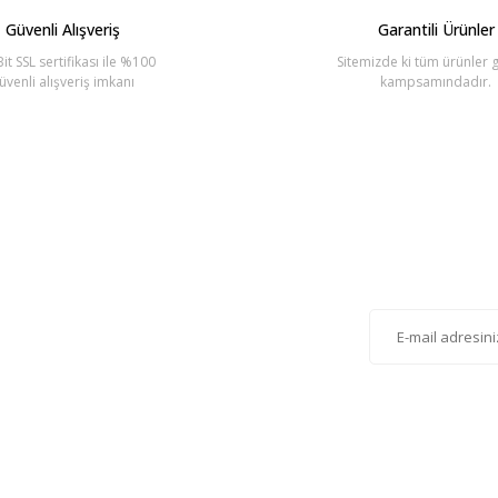
Güvenli Alışveriş
Garantili Ürünler
it SSL sertifikası ile %100
Sitemizde ki tüm ürünler g
üvenli alışveriş imkanı
kampsamındadır.
Gönder
lten'e Kayıt Olun
istemize kayıt olarak kampanyalardan, haberdar
siniz.