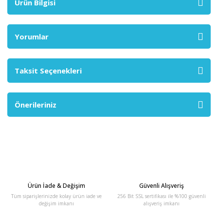
Ürün Bilgisi
Yorumlar
Taksit Seçenekleri
Önerileriniz
Ürün İade & Değişim
Güvenli Alışveriş
Tüm siparişlerinizde kolay ürün iade ve
256 Bit SSL sertifikası ile %100 güvenli
değişim imkanı
alışveriş imkanı