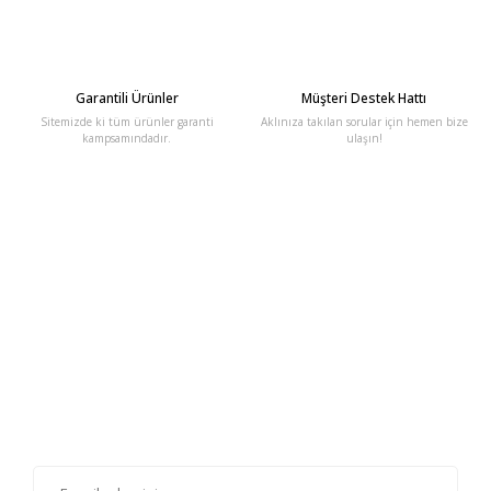
Garantili Ürünler
Müşteri Destek Hattı
Sitemizde ki tüm ürünler garanti
Aklınıza takılan sorular için hemen bize
kampsamındadır.
ulaşın!
E-Bülten'e Kayıt Olun
Haber listemize kayıt olarak kampanyalardan, haberdar
olabilirsiniz.