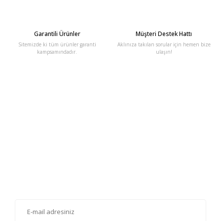
Garantili Ürünler
Müşteri Destek Hattı
Sitemizde ki tüm ürünler garanti
Aklınıza takılan sorular için hemen bize
kampsamındadır.
ulaşın!
E-Bülten'e Kayıt Olun
Haber listemize kayıt olarak kampanyalardan, haberdar
olabilirsiniz.