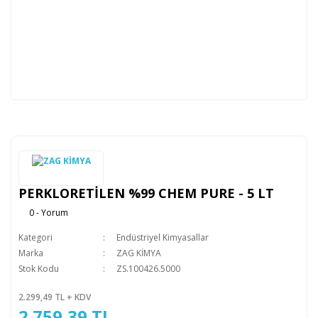
PERKLORETİLEN %99 CHEM PURE - 5 LT
0 - Yorum
Kategori
Endüstriyel Kimyasallar
Marka
ZAG KİMYA
Stok Kodu
ZS.100426.5000
2.299,49 TL + KDV
2.759,39 TL