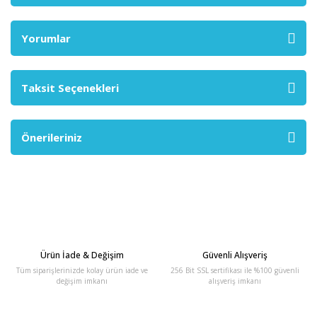
Yorumlar
Taksit Seçenekleri
Önerileriniz
Ürün İade & Değişim
Güvenli Alışveriş
Tüm siparişlerinizde kolay ürün iade ve
256 Bit SSL sertifikası ile %100 güvenli
değişim imkanı
alışveriş imkanı