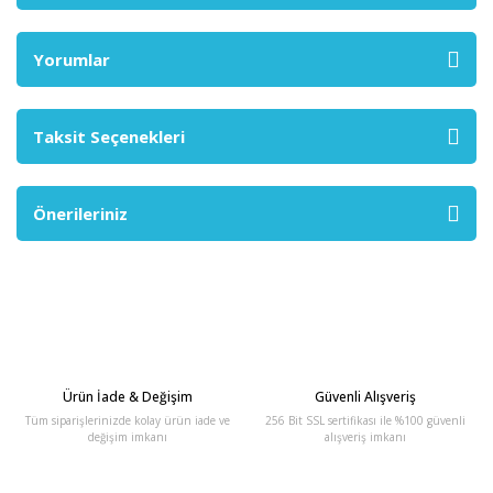
Yorumlar
Taksit Seçenekleri
Önerileriniz
Ürün İade & Değişim
Güvenli Alışveriş
Tüm siparişlerinizde kolay ürün iade ve
256 Bit SSL sertifikası ile %100 güvenli
değişim imkanı
alışveriş imkanı