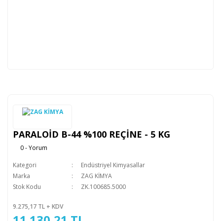
PARALOİD B-44 %100 REÇİNE - 5 KG
0 - Yorum
Kategori
Endüstriyel Kimyasallar
Marka
ZAG KİMYA
Stok Kodu
ZK.100685.5000
9.275,17 TL + KDV
11.130,21 TL