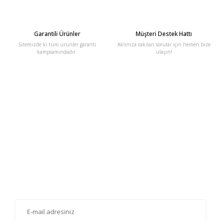
Garantili Ürünler
Müşteri Destek Hattı
Sitemizde ki tüm ürünler garanti
Aklınıza takılan sorular için hemen bize
kampsamındadır.
ulaşın!
E-Bülten'e Kayıt Olun
Haber listemize kayıt olarak kampanyalardan, haberdar
olabilirsiniz.