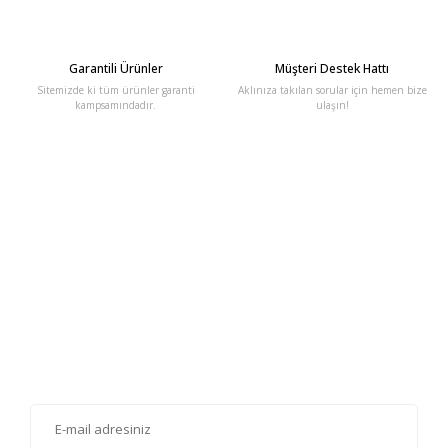
Garantili Ürünler
Müşteri Destek Hattı
Sitemizde ki tüm ürünler garanti
Aklınıza takılan sorular için hemen bize
kampsamındadır.
ulaşın!
E-Bülten'e Kayıt Olun
Haber listemize kayıt olarak kampanyalardan, haberdar
olabilirsiniz.