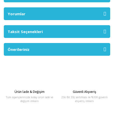
Yorumlar
Taksit Seçenekleri
Önerileriniz
Ürün İade & Değişim
Güvenli Alışveriş
Tüm siparişlerinizde kolay ürün iade ve
256 Bit SSL sertifikası ile %100 güvenli
değişim imkanı
alışveriş imkanı