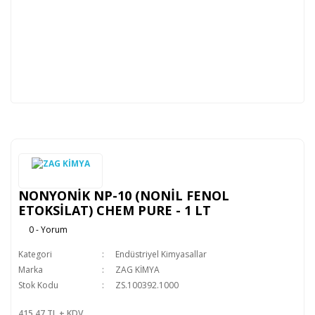
NONYONİK NP-10 (NONİL FENOL
ETOKSİLAT) CHEM PURE - 1 LT
0 - Yorum
Kategori
Endüstriyel Kimyasallar
Marka
ZAG KİMYA
Stok Kodu
ZS.100392.1000
415,47 TL + KDV