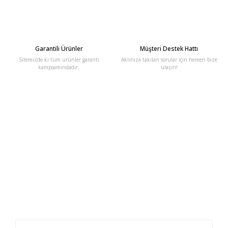
Garantili Ürünler
Müşteri Destek Hattı
Sitemizde ki tüm ürünler garanti
Aklınıza takılan sorular için hemen bize
kampsamındadır.
ulaşın!
E-Bülten'e Kayıt Olun
Haber listemize kayıt olarak kampanyalardan, haberdar
olabilirsiniz.