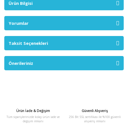
Ürün Bilgisi
Yorumlar
Taksit Seçenekleri
Önerileriniz
Ürün İade & Değişim
Güvenli Alışveriş
Tüm siparişlerinizde kolay ürün iade ve
256 Bit SSL sertifikası ile %100 güvenli
değişim imkanı
alışveriş imkanı