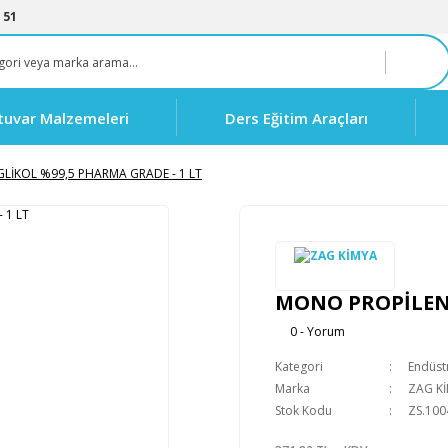
 51
tuvar Malzemeleri
Ders Eğitim Araçları
LİKOL %99,5 PHARMA GRADE - 1 LT
MONO PROPİLEN 
0 - Yorum
Kategori
Endüstr
Marka
ZAG K
Stok Kodu
ZS.100