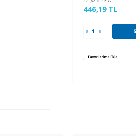
371,82 TL + KDV
446,19 TL