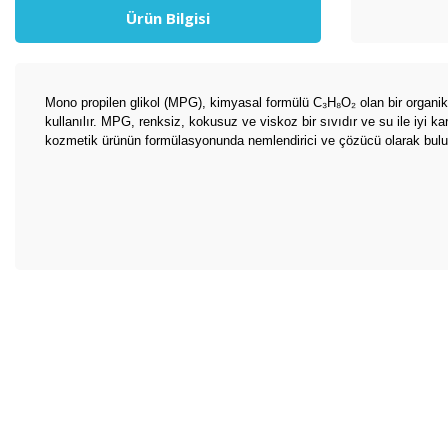
Ürün Bilgisi
Mono propilen glikol (MPG), kimyasal formülü C₃H₈O₂ olan bir organik b
kullanılır. MPG, renksiz, kokusuz ve viskoz bir sıvıdır ve su ile iyi 
kozmetik ürünün formülasyonunda nemlendirici ve çözücü olarak bulunur
Bu ürünün fiyat bilgisi, resim, ürün açıklamalarında ve diğer konul
Görüş ve önerileriniz için teşekkür ederiz.
Ürün resmi kalitesiz, bozuk veya görüntülenemiyor.
Ürün açıklamasında eksik bilgiler bulunuyor.
Ürün bilgilerinde hatalar bulunuyor.