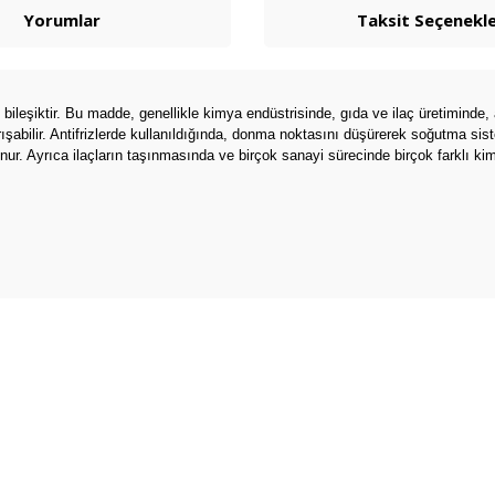
Yorumlar
Taksit Seçenekle
ileşiktir. Bu madde, genellikle kimya endüstrisinde, gıda ve ilaç üretiminde, a
karışabilir. Antifrizlerde kullanıldığında, donma noktasını düşürerek soğutma s
. Ayrıca ilaçların taşınmasında ve birçok sanayi sürecinde birçok farklı kimya
arda yetersiz gördüğünüz noktaları öneri formunu kullanarak tarafımıza ilete
Bu ürüne ilk yorumu siz yapın!
Yorum Yaz