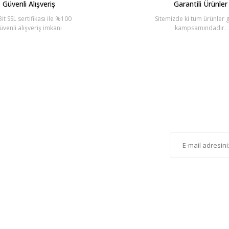
Güvenli Alışveriş
Garantili Ürünler
it SSL sertifikası ile %100
Sitemizde ki tüm ürünler g
üvenli alışveriş imkanı
kampsamındadır.
Gönder
lten'e Kayıt Olun
istemize kayıt olarak kampanyalardan, haberdar
siniz.