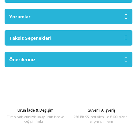
Yorumlar
Taksit Seçenekleri
Önerileriniz
Ürün İade & Değişim
Güvenli Alışveriş
Tüm siparişlerinizde kolay ürün iade ve
256 Bit SSL sertifikası ile %100 güvenli
değişim imkanı
alışveriş imkanı