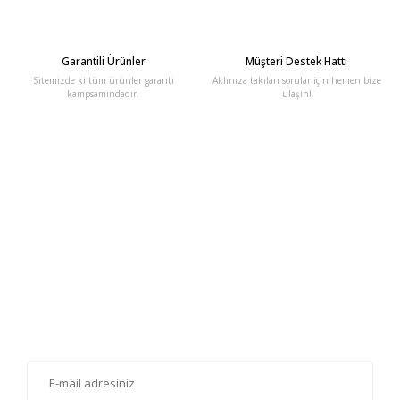
Garantili Ürünler
Müşteri Destek Hattı
Sitemizde ki tüm ürünler garanti
Aklınıza takılan sorular için hemen bize
kampsamındadır.
ulaşın!
E-Bülten'e Kayıt Olun
Haber listemize kayıt olarak kampanyalardan, haberdar
olabilirsiniz.