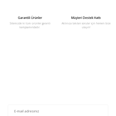
Garantili Ürünler
Müşteri Destek Hattı
Sitemizde ki tüm ürünler garanti
Aklınıza takılan sorular için hemen bize
kampsamındadır.
ulaşın!
E-Bülten'e Kayıt Olun
Haber listemize kayıt olarak kampanyalardan, haberdar
olabilirsiniz.