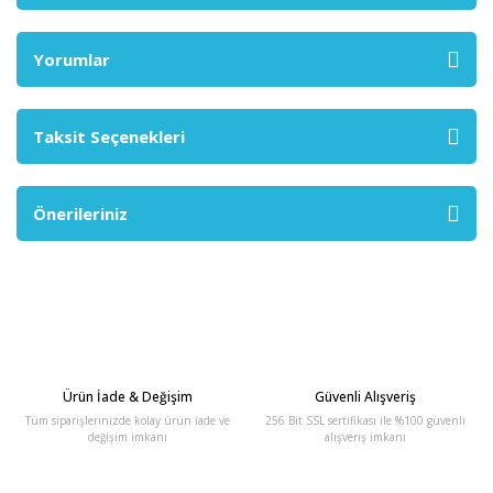
Yorumlar
Taksit Seçenekleri
Önerileriniz
Ürün İade & Değişim
Güvenli Alışveriş
Tüm siparişlerinizde kolay ürün iade ve
256 Bit SSL sertifikası ile %100 güvenli
değişim imkanı
alışveriş imkanı