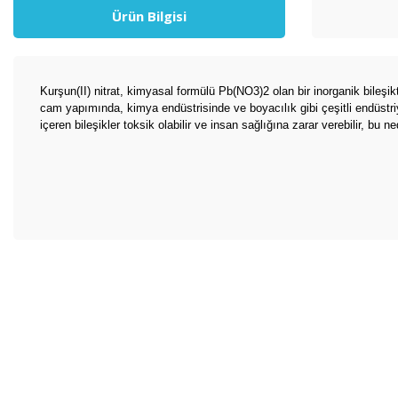
Ürün Bilgisi
Kurşun(II) nitrat, kimyasal formülü Pb(NO3)2 olan bir inorganik bileşik
cam yapımında, kimya endüstrisinde ve boyacılık gibi çeşitli endüstriy
içeren bileşikler toksik olabilir ve insan sağlığına zarar verebilir, bu
Bu ürünün fiyat bilgisi, resim, ürün açıklamalarında ve diğer konul
Görüş ve önerileriniz için teşekkür ederiz.
Ürün resmi kalitesiz, bozuk veya görüntülenemiyor.
Ürün açıklamasında eksik bilgiler bulunuyor.
Ürün bilgilerinde hatalar bulunuyor.