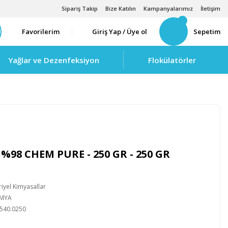
Sipariş Takip
Bize Katılın
Kampanyalarımız
İletişim
Favorilerim
Giriş Yap / Üye ol
Sepetim
Yağlar ve Dezenfeksiyon
Flokülatörler
98 CHEM PURE - 250 GR - 250 GR
iyel Kimyasallar
İMYA
540.0250