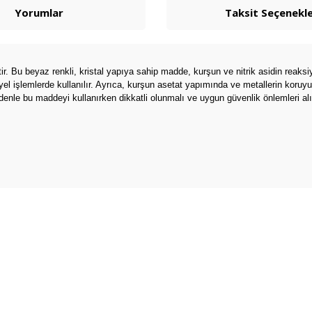
Yorumlar
Taksit Seçenekle
tir. Bu beyaz renkli, kristal yapıya sahip madde, kurşun ve nitrik asidin reaks
el işlemlerde kullanılır. Ayrıca, kurşun asetat yapımında ve metallerin koruyuc
 nedenle bu maddeyi kullanırken dikkatli olunmalı ve uygun güvenlik önlemleri alı
arda yetersiz gördüğünüz noktaları öneri formunu kullanarak tarafımıza ilete
Bu ürüne ilk yorumu siz yapın!
Yorum Yaz