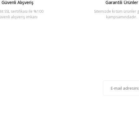
Güvenli Alışveriş
Garantili Ürünler
it SSL sertifikası ile %100
Sitemizde ki tüm ürünler g
üvenli alışveriş imkanı
kampsamındadır.
Gönder
lten'e Kayıt Olun
istemize kayıt olarak kampanyalardan, haberdar
siniz.