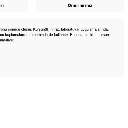
ri
Önerileriniz
iyonu sonucu oluşur. Kurşun(II) nitrat, laboratuvar uygulamalarında,
u kaplamalarının üretiminde de kullanılır. Bununla birlikte, kurşun
nmalıdır.
bilirsiniz.