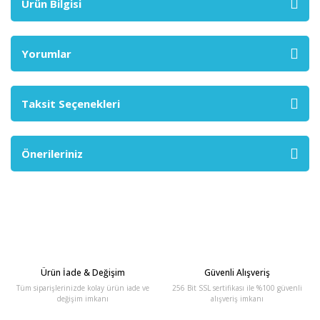
Ürün Bilgisi
Yorumlar
Taksit Seçenekleri
Önerileriniz
Ürün İade & Değişim
Güvenli Alışveriş
Tüm siparişlerinizde kolay ürün iade ve
256 Bit SSL sertifikası ile %100 güvenli
değişim imkanı
alışveriş imkanı