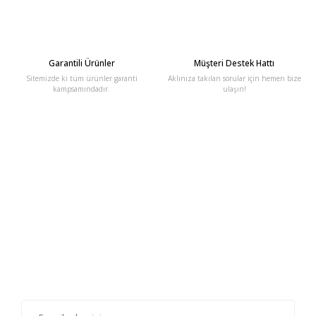
Garantili Ürünler
Müşteri Destek Hattı
Sitemizde ki tüm ürünler garanti
Aklınıza takılan sorular için hemen bize
kampsamındadır.
ulaşın!
E-Bülten'e Kayıt Olun
Haber listemize kayıt olarak kampanyalardan, haberdar
olabilirsiniz.