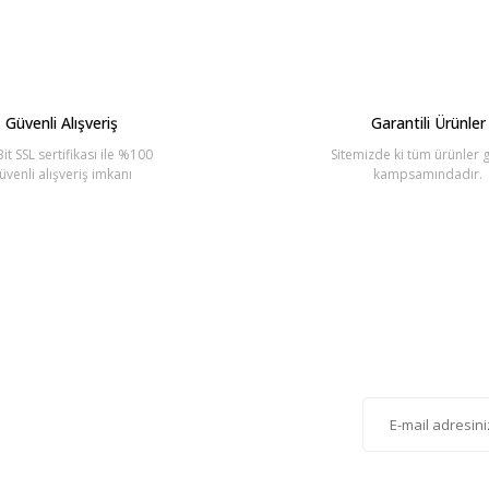
Yorum Yaz
Güvenli Alışveriş
Garantili Ürünler
it SSL sertifikası ile %100
Sitemizde ki tüm ürünler g
üvenli alışveriş imkanı
kampsamındadır.
Gönder
lten'e Kayıt Olun
istemize kayıt olarak kampanyalardan, haberdar
siniz.