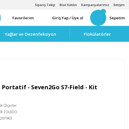
Sipariş Takip
Bize Katılın
Kampanyalarımız
İletişim
Favorilerim
Giriş Yap / Üye ol
Sepetim
Yağlar ve Dezenfeksiyon
Flokülatörler
- Portatif - Seven2Go S7-Field - Kit
lik Ölçerler
ER TOLEDO
0207963