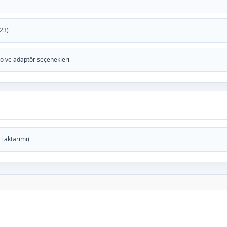
23)
lo ve adaptör seçenekleri
i aktarımı)
arda yetersiz gördüğünüz noktaları öneri formunu kullanarak tarafımıza ilete
Bu ürüne ilk yorumu siz yapın!