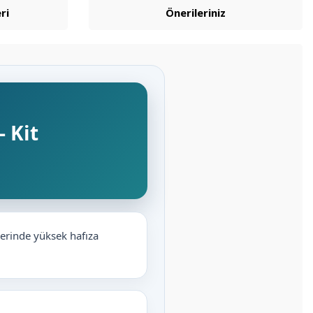
ri
Önerileriniz
- Kit
ilerinde yüksek hafıza