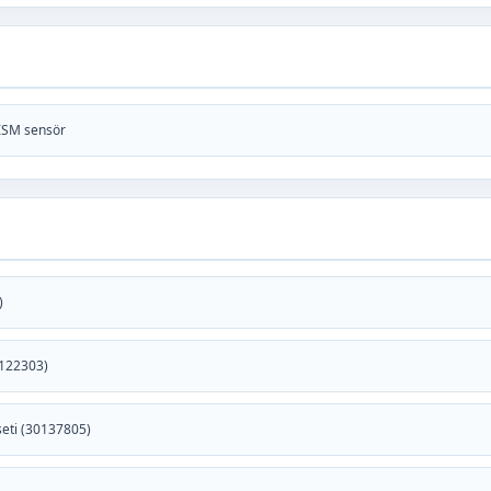
-ISM sensör
)
0122303)
 seti (30137805)