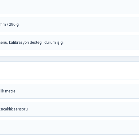
 mm / 290 g
menü, kalibrasyon desteği, durum ışığı
nlik metre
 sıcaklık sensörü