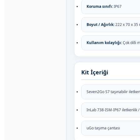
Koruma sınıfı:
IP67
Boyut / Ağırlık:
222 x 70 x 35
Kullanım kolaylığı:
Çok dilli 
Kit İçeriği
Seven2Go S7 taşınabilir iletke
InLab 738-ISM-IP67 iletkenlik /
uGo taşıma çantası