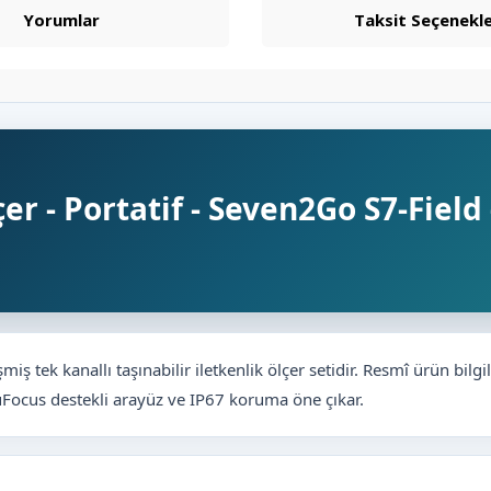
Yorumlar
Taksit Seçenekle
er - Portatif - Seven2Go S7-Field 
miş tek kanallı taşınabilir iletkenlik ölçer setidir. Resmî ürün bilg
 uFocus destekli arayüz ve IP67 koruma öne çıkar.