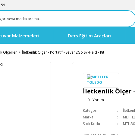
 51
tuvar Malzemeleri
Ders Eğitim Araçları
ik Ölçerler
İletkenlik Ölçer - Portatif - Seven2Go S7-Field - Kit
İletkenlik Ölçer 
0 - Yorum
Kategori
İletken
Marka
METTL
Stok Kodu
MTL.3