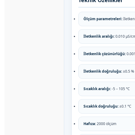
Teknik Özellikler
Ölçüm parametreleri:
İletkenl
İletkenlik aralığı:
0.010 µS/c
İletkenlik çözünürlüğü:
0.001
İletkenlik doğruluğu:
±0.5 %
Sıcaklık aralığı:
-5 – 105 °C
Sıcaklık doğruluğu:
±0.1 °C
Hafıza:
2000 ölçüm