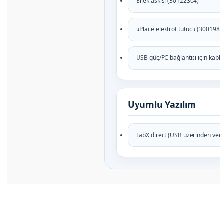
Bilek askısı (30122304)
uPlace elektrot tutucu (300198
USB güç/PC bağlantısı için kab
Uyumlu Yazılım
LabX direct (USB üzerinden ver
Bu ürünün fiyat bilgisi, resim, ürün açıklamalarında ve diğer konul
Görüş ve önerileriniz için teşekkür ederiz.