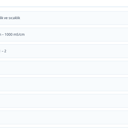
ik ve sıcaklık
m – 1000 mS/cm
 – 2