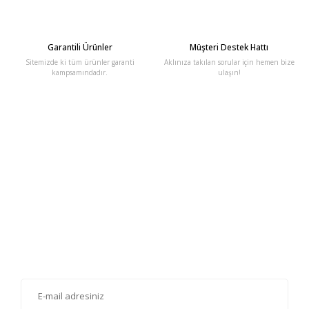
Garantili Ürünler
Müşteri Destek Hattı
Sitemizde ki tüm ürünler garanti
Aklınıza takılan sorular için hemen bize
kampsamındadır.
ulaşın!
E-Bülten'e Kayıt Olun
Haber listemize kayıt olarak kampanyalardan, haberdar
olabilirsiniz.