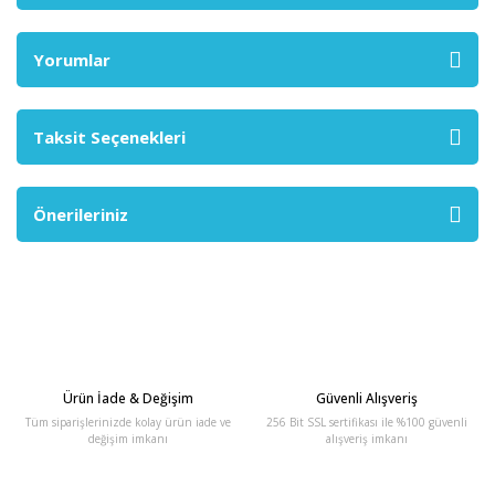
Yorumlar
Taksit Seçenekleri
Önerileriniz
Ürün İade & Değişim
Güvenli Alışveriş
Tüm siparişlerinizde kolay ürün iade ve
256 Bit SSL sertifikası ile %100 güvenli
değişim imkanı
alışveriş imkanı