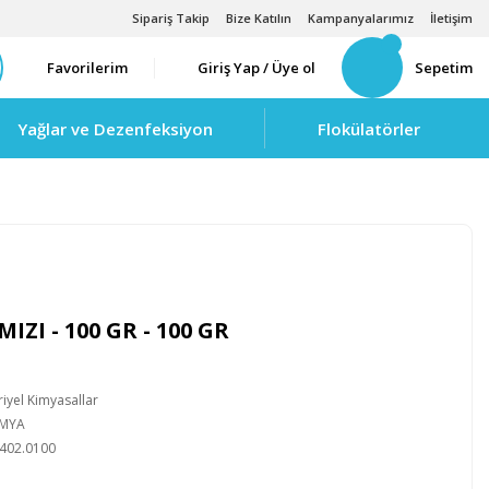
Sipariş Takip
Bize Katılın
Kampanyalarımız
İletişim
Favorilerim
Giriş Yap / Üye ol
Sepetim
Yağlar ve Dezenfeksiyon
Flokülatörler
IZI - 100 GR - 100 GR
iyel Kimyasallar
İMYA
402.0100