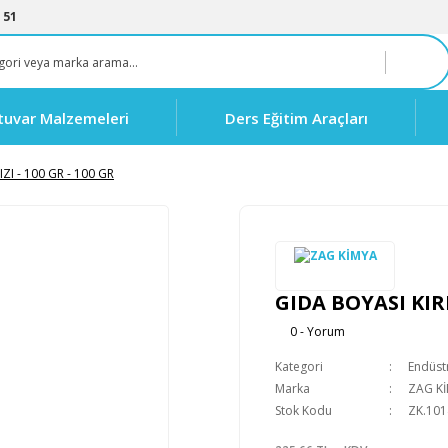
 51
tuvar Malzemeleri
Ders Eğitim Araçları
ZI - 100 GR - 100 GR
GIDA BOYASI KIRM
0 - Yorum
Kategori
Endüstr
Marka
ZAG K
Stok Kodu
ZK.101