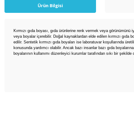
Ürün Bilgisi
Kırmızı gıda boyası, gıda ürünlerine renk vermek veya görünümünü iyil
veya boyalar içerebilir. Doğal kaynaklardan elde edilen kırmızı gıda b
edilir. Sentetik kırmızı gıda boyaları ise laboratuvar koşullarında üreti
konusunda yardımcı olabilir. Ancak bazı insanlar bazı gıda boyalarına a
boyalarının kullanımı düzenleyici kurumlar tarafından sıkı bir şekilde den
Bu ürünün fiyat bilgisi, resim, ürün açıklamalarında ve diğer konul
Görüş ve önerileriniz için teşekkür ederiz.
Ürün resmi kalitesiz, bozuk veya görüntülenemiyor.
Ürün açıklamasında eksik bilgiler bulunuyor.