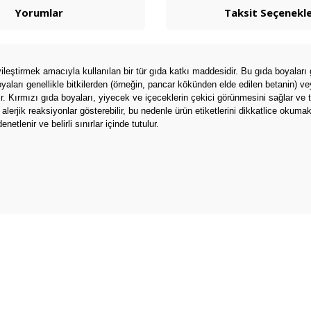
Yorumlar
Taksit Seçenekle
eştirmek amacıyla kullanılan bir tür gıda katkı maddesidir. Bu gıda boyaları 
oyaları genellikle bitkilerden (örneğin, pancar kökünden elde edilen betanin) 
lir. Kırmızı gıda boyaları, yiyecek ve içeceklerin çekici görünmesini sağlar ve t
lerjik reaksiyonlar gösterebilir, bu nedenle ürün etiketlerini dikkatlice okumak
etlenir ve belirli sınırlar içinde tutulur.
arda yetersiz gördüğünüz noktaları öneri formunu kullanarak tarafımıza ilete
Bu ürüne ilk yorumu siz yapın!
Yorum Yaz