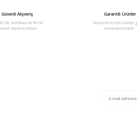
Güvenli Alışveriş
Garantili Ürünler
it SSL sertifikası ile %100
Sitemizde ki tüm ürünler g
üvenli alışveriş imkanı
kampsamındadır.
Gönder
lten'e Kayıt Olun
istemize kayıt olarak kampanyalardan, haberdar
siniz.