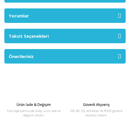
Yorumlar
Taksit Seçenekleri
Önerileriniz
Ürün İade & Değişim
Güvenli Alışveriş
Tüm siparişlerinizde kolay ürün iade ve
256 Bit SSL sertifikası ile %100 güvenli
değişim imkanı
alışveriş imkanı