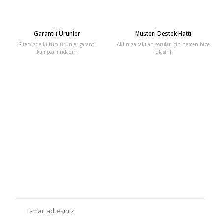
Garantili Ürünler
Müşteri Destek Hattı
Sitemizde ki tüm ürünler garanti
Aklınıza takılan sorular için hemen bize
kampsamındadır.
ulaşın!
E-Bülten'e Kayıt Olun
Haber listemize kayıt olarak kampanyalardan, haberdar
olabilirsiniz.