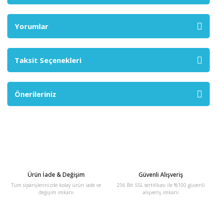
Yorumlar
Taksit Seçenekleri
Önerileriniz
Ürün İade & Değişim
Güvenli Alışveriş
Tüm siparişlerinizde kolay ürün iade ve
256 Bit SSL sertifikası ile %100 güvenli
değişim imkanı
alışveriş imkanı