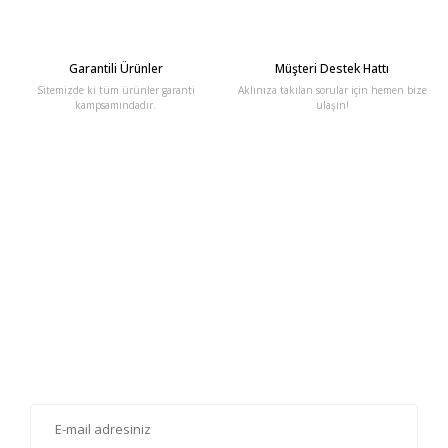
Garantili Ürünler
Müşteri Destek Hattı
Sitemizde ki tüm ürünler garanti
Aklınıza takılan sorular için hemen bize
kampsamındadır.
ulaşın!
E-Bülten'e Kayıt Olun
Haber listemize kayıt olarak kampanyalardan, haberdar
olabilirsiniz.