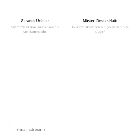
Garantili Ürünler
Müşteri Destek Hattı
Sitemizde ki tüm ürünler garanti
Aklınıza takılan sorular için hemen bize
kampsamındadır.
ulaşın!
E-Bülten'e Kayıt Olun
Haber listemize kayıt olarak kampanyalardan, haberdar
olabilirsiniz.