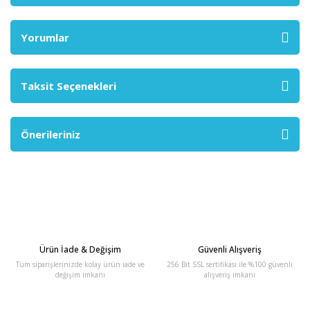
Yorumlar
Taksit Seçenekleri
Önerileriniz
Ürün İade & Değişim
Güvenli Alışveriş
Tüm siparişlerinizde kolay ürün iade ve
256 Bit SSL sertifikası ile %100 güvenli
değişim imkanı
alışveriş imkanı